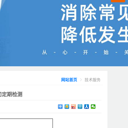
网站首页
技术服务
司定期检测