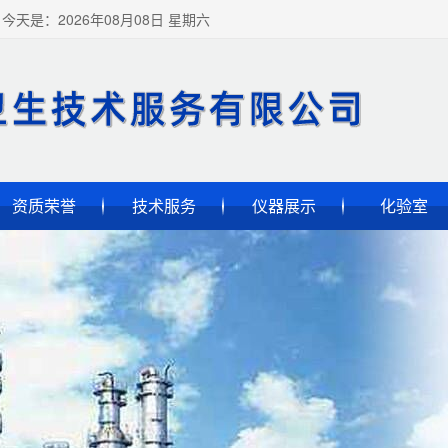
！
今天是：2026年08月08日 星期六
资质荣誉
技术服务
仪器展示
化验室