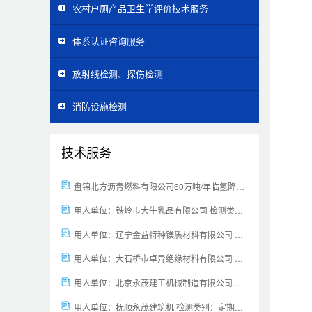
农村户厕产品卫生学评价技术服务
体系认证咨询服务
放射线检测、探伤检测
消防设施检测
技术服务
盘锦北方沥青燃料有限公司60万吨/年临氢降凝装置工业技术改造职业病危害控制效果评价
用人单位：铁岭市大牛乳品有限公司 检测类别：定期检测
用人单位：辽宁金益特种镁质材料有限公司 检测类别：定期检测
用人单位：大石桥市卓异绝缘材料有限公司 检测类别：定期检测
用人单位：北京永茂建工机械制造有限公司抚顺分公司 技术服务类别：定期检测
用人单位：抚顺永茂建筑机 检测类别：定期检测