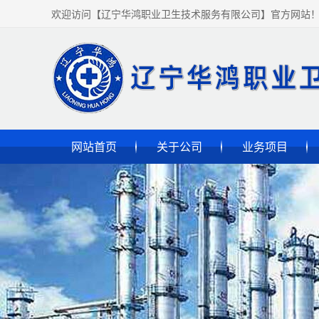
欢迎访问【辽宁华鸿职业卫生技术服务有限公司】官方网站
网站首页
关于公司
业务项目