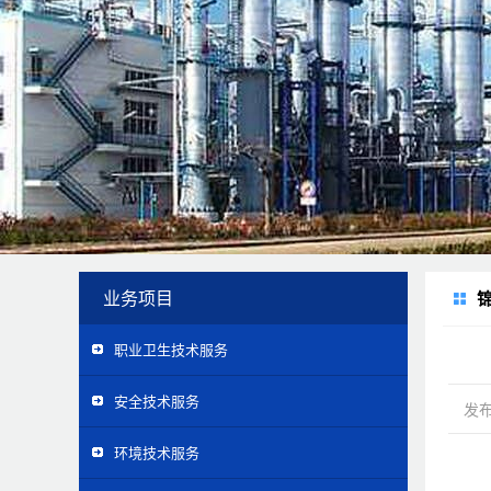
业务项目
职业卫生技术服务
安全技术服务
发布
环境技术服务