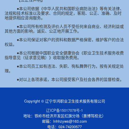
●本公司依据《中华人民共和国职业病防治法》等有关法律、
法规和技术标准以及要求、合同的规定，客观、公正、准确、及时
地提供相应咨询服务。
●本公司所有检测及评价人员不受任何来自商业、经济利益或
其他方面的影响，诚实、公正地开展工作。
●本公司保证对客户的资料和数据严格保密，维护客户的合法
权益。
●本公司根据中国职业安全健康协会《职业卫生技术服务收费
指导意见（征求意见稿）》收取服务费用。
●本公司员工如有违法、失职、徇私舞弊行为，按有关规定处
理。
●对以上各项承诺，本公司接受客户及社会各界的监督检查。
Copyright © 辽宁华鸿职业卫生技术服务有限公司
辽ICP备15017078号-1
地址：铁岭市经济开发区红旗分场（惠博驾校北）
邮箱：lnhhzyws@163.com
电话：024-74230577