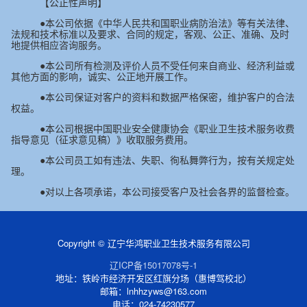
【公正性声明】
●本公司依据《中华人民共和国职业病防治法》等有关法律、
法规和技术标准以及要求、合同的规定，客观、公正、准确、及时
地提供相应咨询服务。
●本公司所有检测及评价人员不受任何来自商业、经济利益或
其他方面的影响，诚实、公正地开展工作。
●本公司保证对客户的资料和数据严格保密，维护客户的合法
权益。
●本公司根据中国职业安全健康协会《职业卫生技术服务收费
指导意见（征求意见稿）》收取服务费用。
●本公司员工如有违法、失职、徇私舞弊行为，按有关规定处
理。
●对以上各项承诺，本公司接受客户及社会各界的监督检查。
Copyright © 辽宁华鸿职业卫生技术服务有限公司
辽ICP备15017078号-1
地址：铁岭市经济开发区红旗分场（惠博驾校北）
邮箱：lnhhzyws@163.com
电话：024-74230577