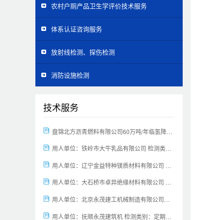
农村户厕产品卫生学评价技术服务
体系认证咨询服务
放射线检测、探伤检测
消防设施检测
技术服务
盘锦北方沥青燃料有限公司60万吨/年临氢降凝装置工业技术改造职业病危害控制效果评价
用人单位：铁岭市大牛乳品有限公司 检测类别：定期检测
用人单位：辽宁金益特种镁质材料有限公司 检测类别：定期检测
用人单位：大石桥市卓异绝缘材料有限公司 检测类别：定期检测
用人单位：北京永茂建工机械制造有限公司抚顺分公司 技术服务类别：定期检测
用人单位：抚顺永茂建筑机 检测类别：定期检测