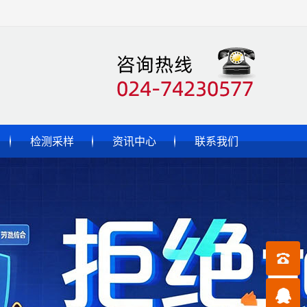
检测采样
资讯中心
联系我们