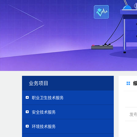
业务项目
职业卫生技术服务
安全技术服务
发布
环境技术服务