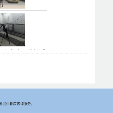
地提供相应咨询服务。