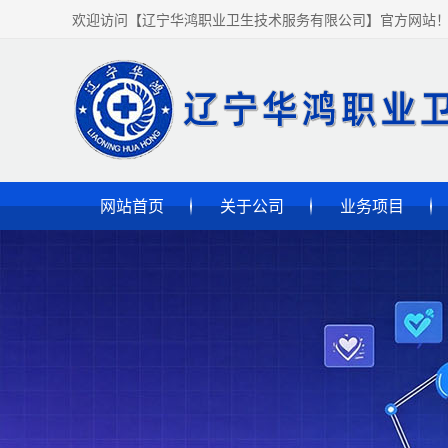
欢迎访问【辽宁华鸿职业卫生技术服务有限公司】官方网站
网站首页
关于公司
业务项目