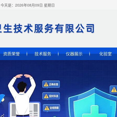
！
今天是：2026年08月09日 星期日
资质荣誉
技术服务
仪器展示
化验室