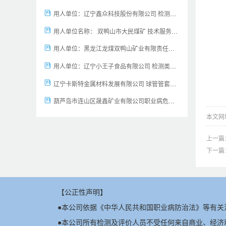
用人单位：辽宁鑫众科技股份有限公司 检测类别：定期检测
用人单位名称： 双鸭山市大民煤矿 技术服务类别：定期检测
用人单位：黑龙江龙煤双鸭山矿业有限责任公司选煤公司中央选煤厂 检测类别：定期检测
用人单位：辽宁小王子食品有限公司 检测类别：定期检测
辽宁卡斯特金属材料发展有限公司 球管管套生产线建设及喷涂生产线升级改造项目（铸铅车间） 环保设备调试公示
葫芦岛市连山区晟鑫矿业有限公司职业病危害现状评价
本文网址：h
上一篇
下一篇
【公正性声明】
●本公司依据《中华人民共和国职业病防治法》等有关
●本公司所有检测及评价人员不受任何来自商业、经济